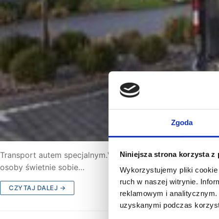
Zgoda
Transport autem specjalnym.W drogę z Bez Granic Trans 
Niniejsza strona korzysta z
osoby świetnie sobie…
Wykorzystujemy pliki cookie 
ruch w naszej witrynie. Inf
CZYTAJ DALEJ →
reklamowym i analitycznym. 
uzyskanymi podczas korzysta