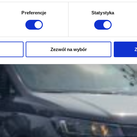
zające się na wózkach inwalidzkich?
Preferencje
Statystyka
Zezwól na wybór
Z