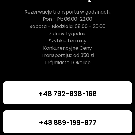
Rezerwacje transportu w godzinach:
Pon - Pt: 06.00-22.00
Sobota - Niedziela: 08:00 - 20:00
7 dni w tygodniu
Szybkie terminy
Konkurencyjne Ceny
Transport już od 350 zł
Trójmiasto i Okolice
+48 782-838-168
+48 782-838-168
+48 889-198-877
+48 889-198-877