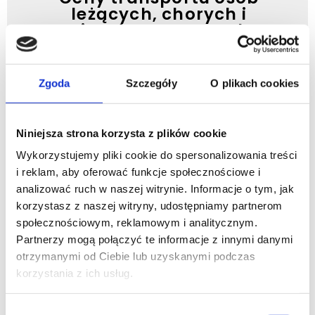
leżących, chorych i
niepełnosprawnych
poruszających się na wózku
inwalidzkim:
Zgoda
Szczegóły
O plikach cookies
Samochód z rampą i
miejscem na wózek inwalidzki
- przewóz osób w pozycji
Niniejsza strona korzysta z plików cookie
siedzącej. Ceny zaczynają się
od:
Wykorzystujemy pliki cookie do spersonalizowania treści
i reklam, aby oferować funkcje społecznościowe i
Gdynia - 350 zł
analizować ruch w naszej witrynie. Informacje o tym, jak
Sopot - 400 zł
korzystasz z naszej witryny, udostępniamy partnerom
Gdańsk - 450 zł
społecznościowym, reklamowym i analitycznym.
Partnerzy mogą połączyć te informacje z innymi danymi
Ambulans typu a1 (karetka
otrzymanymi od Ciebie lub uzyskanymi podczas
transportowa) do przewozu
korzystania z ich usług.
osób w pozycji leżącej.
Ceny zaczynają się od:
Wybór