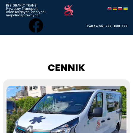
BEZ GRANIC TRANS
Prywatny Transport
osób leżących, chorych i
niepełnosprawnych.
ZADZWOŃ: 782-838-168
CENNIK