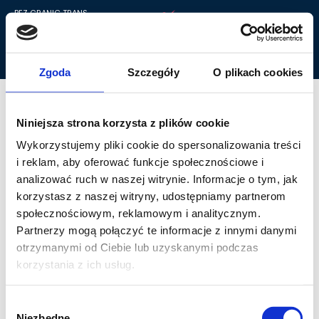
BEZ GRANIC TRANS
Prywatny Transport
osób leżących, chorych i
niepełnosprawnych.
ZADZWOŃ: 782-838-168
Zgoda
Szczegóły
O plikach cookies
Niniejsza strona korzysta z plików cookie
Wykorzystujemy pliki cookie do spersonalizowania treści
i reklam, aby oferować funkcje społecznościowe i
analizować ruch w naszej witrynie. Informacje o tym, jak
korzystasz z naszej witryny, udostępniamy partnerom
społecznościowym, reklamowym i analitycznym.
Partnerzy mogą połączyć te informacje z innymi danymi
otrzymanymi od Ciebie lub uzyskanymi podczas
korzystania z ich usług.
Wybór
Niezbędne