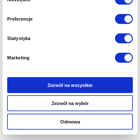
zgody
Preferencje
Statystyka
Marketing
Zezwól na wszystkie
Zezwól na wybór
Odmowa